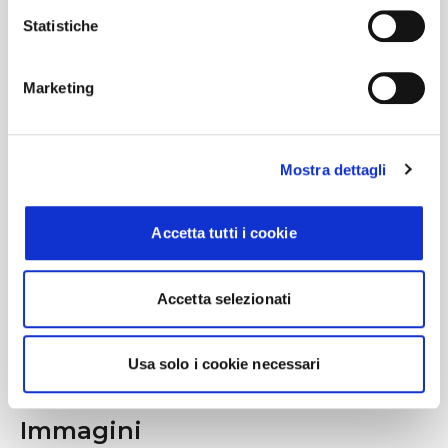
bordo e preparati a una notte leggendaria
Statistiche
con gli altri ENGENE della zona!
Marketing
#BusForFun #Enhypen
#BloodSagaWorldTour
Mostra dettagli
Accetta tutti i cookie
Accetta selezionati
Usa solo i cookie necessari
Immagini