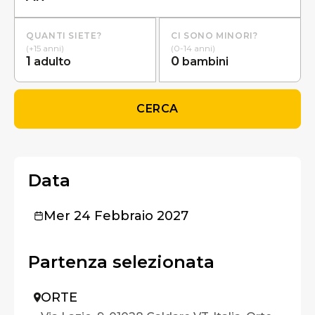
QUANTI SIETE?
CI SONO MINORI?
(+15 anni)
(0-14 anni)
1
0
adulto
bambini
CERCA
Data
Mer 24 Febbraio 2027
Partenza selezionata
ORTE