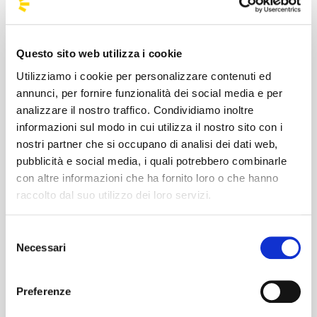
di pagare cifre astronomiche per un
parcheggio polveroso.
Viaggio con altri ENGENE:
È l'occasione
Questo sito web utilizza i cookie
perfetta per conoscere persone che
Utilizziamo i cookie per personalizzare contenuti ed
condividono la tua stessa ossessione per
annunci, per fornire funzionalità dei social media e per
analizzare il nostro traffico. Condividiamo inoltre
Heeseung, Jay, Jake, Sunghoon, Sunoo,
informazioni sul modo in cui utilizza il nostro sito con i
Jungwon o Ni-ki. Non viaggerai con
nostri partner che si occupano di analisi dei dati web,
sconosciuti, ma con una nuova "family".
pubblicità e social media, i quali potrebbero combinarle
Ritorno dopo lo show senza il caos della
con altre informazioni che ha fornito loro o che hanno
metro o del treno:
Non dovrai uscire
raccolto dal suo utilizzo dei loro servizi.
prima della fine dell'ultimo bis ("Karma" o
"Future Perfect" meritano di essere viste
Selezione
Necessari
del
fino all'ultimo secondo!) per paura di
consenso
perdere la coincidenza.
Preferenze
Non restare a terra: riserva il tuo posto a