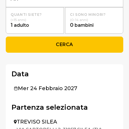
QUANTI SIETE?
CI SONO MINORI?
(+15 anni)
(0-14 anni)
1
0
adulto
bambini
CERCA
Data
Mer 24 Febbraio 2027
Partenza selezionata
TREVISO SILEA