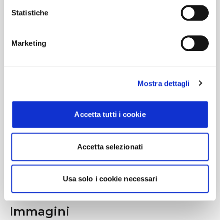
bordo e preparati a una notte leggendaria
Statistiche
con gli altri ENGENE della zona!
Marketing
#BusForFun #Enhypen
#BloodSagaWorldTour
Mostra dettagli
Accetta tutti i cookie
Accetta selezionati
Usa solo i cookie necessari
Immagini