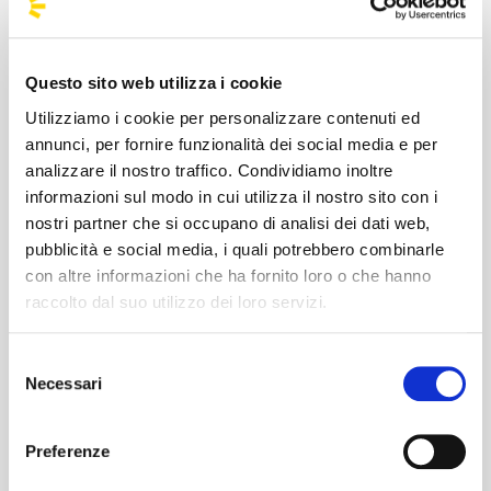
di pagare cifre astronomiche per un
parcheggio polveroso.
Viaggio con altri ENGENE:
È l'occasione
Questo sito web utilizza i cookie
perfetta per conoscere persone che
Utilizziamo i cookie per personalizzare contenuti ed
condividono la tua stessa ossessione per
annunci, per fornire funzionalità dei social media e per
analizzare il nostro traffico. Condividiamo inoltre
Heeseung, Jay, Jake, Sunghoon, Sunoo,
informazioni sul modo in cui utilizza il nostro sito con i
Jungwon o Ni-ki. Non viaggerai con
nostri partner che si occupano di analisi dei dati web,
sconosciuti, ma con una nuova "family".
pubblicità e social media, i quali potrebbero combinarle
Ritorno dopo lo show senza il caos della
con altre informazioni che ha fornito loro o che hanno
metro o del treno:
Non dovrai uscire
raccolto dal suo utilizzo dei loro servizi.
prima della fine dell'ultimo bis ("Karma" o
"Future Perfect" meritano di essere viste
Selezione
Necessari
del
fino all'ultimo secondo!) per paura di
consenso
perdere la coincidenza.
Preferenze
Non restare a terra: riserva il tuo posto a