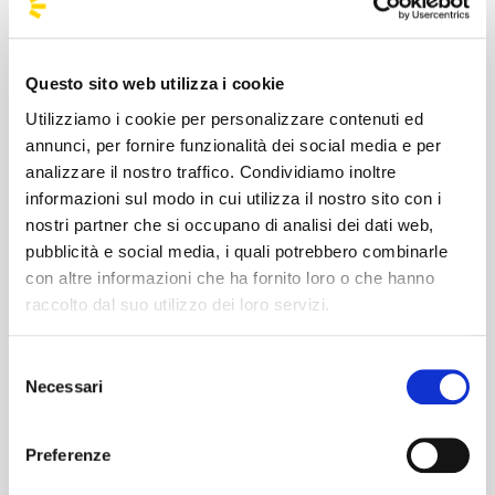
di pagare cifre astronomiche per un
parcheggio polveroso.
Viaggio con altri ENGENE:
È l'occasione
Questo sito web utilizza i cookie
perfetta per conoscere persone che
Utilizziamo i cookie per personalizzare contenuti ed
condividono la tua stessa ossessione per
annunci, per fornire funzionalità dei social media e per
analizzare il nostro traffico. Condividiamo inoltre
Heeseung, Jay, Jake, Sunghoon, Sunoo,
informazioni sul modo in cui utilizza il nostro sito con i
Jungwon o Ni-ki. Non viaggerai con
nostri partner che si occupano di analisi dei dati web,
sconosciuti, ma con una nuova "family".
pubblicità e social media, i quali potrebbero combinarle
Ritorno dopo lo show senza il caos della
con altre informazioni che ha fornito loro o che hanno
metro o del treno:
Non dovrai uscire
raccolto dal suo utilizzo dei loro servizi.
prima della fine dell'ultimo bis ("Karma" o
"Future Perfect" meritano di essere viste
Selezione
Necessari
del
fino all'ultimo secondo!) per paura di
consenso
perdere la coincidenza.
Preferenze
Non restare a terra: riserva il tuo posto a