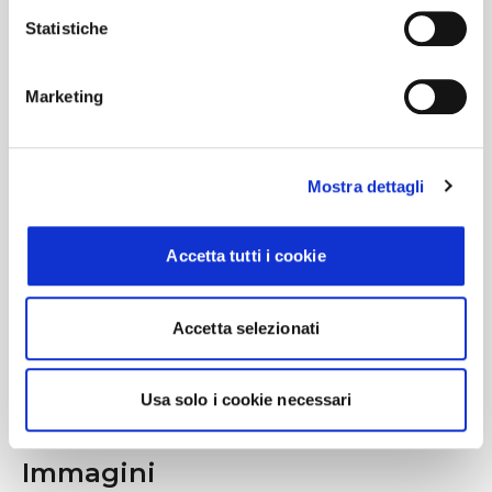
bordo e preparati a una notte leggendaria
Statistiche
con gli altri ENGENE della zona!
Marketing
#BusForFun #Enhypen
#BloodSagaWorldTour
Mostra dettagli
Accetta tutti i cookie
Accetta selezionati
Usa solo i cookie necessari
Immagini