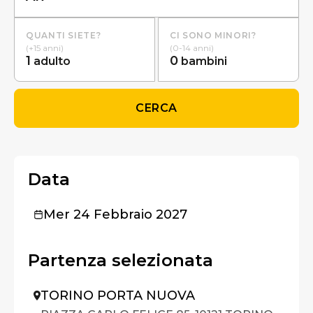
QUANTI SIETE?
CI SONO MINORI?
(+15 anni)
(0-14 anni)
1
0
adulto
bambini
CERCA
Data
Mer 24 Febbraio 2027
Partenza selezionata
TORINO PORTA NUOVA