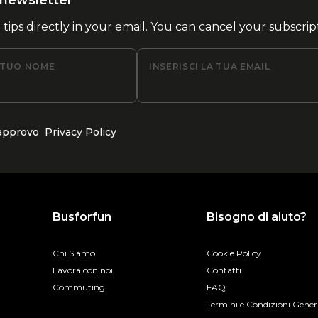
la newsletter
l tips directly in your email. You can cancel your subscrip
L TUO NOME
INSERISCI LA TUA EMAIL
 approvo
Privacy Policy
Busforfun
Bisogno di aiuto?
Chi Siamo
Cookie Policy
Lavora con noi
Contatti
Commuting
FAQ
Termini e Condizioni Gener