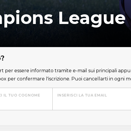
pions League
o?
lert per essere informato tramite e-mail sui principali appu
nbox per confermare l'iscrizione. Puoi cancellarti in ogni
CI IL TUO COGNOME
INSERISCI LA TUA EMAIL