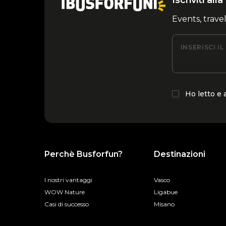
Iscriviti al
Events, trave
INSERISCI I
Ho letto e
Perchè Busforfun?
Destinazioni
I nostri vantaggi
Vasco
WOW Nature
Ligabue
Casi di successo
Misano