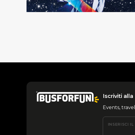
Iscriviti al
Events, trave
INSERISCI I