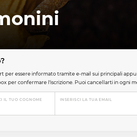
monini
o?
lert per essere informato tramite e-mail sui principali appu
nbox per confermare l'iscrizione. Puoi cancellarti in ogni
CI IL TUO COGNOME
INSERISCI LA TUA EMAIL