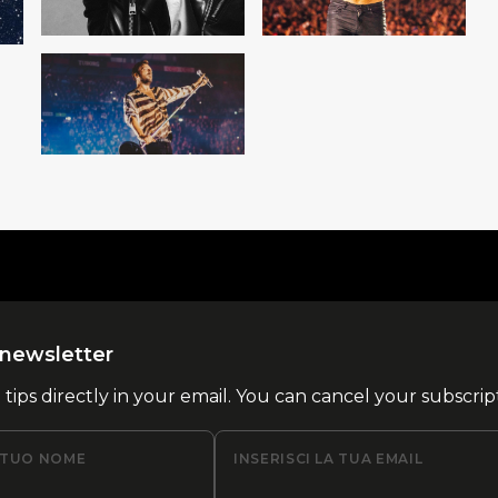
la newsletter
l tips directly in your email. You can cancel your subscrip
L TUO NOME
INSERISCI LA TUA EMAIL