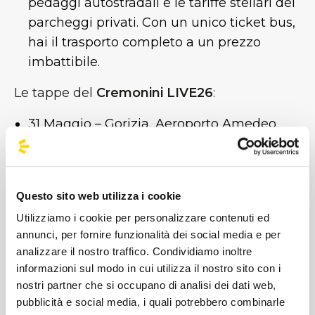
pedaggi autostradali e le tariffe stellari dei
parcheggi privati. Con un unico ticket bus,
hai il trasporto completo a un prezzo
imbattibile.
Le tappe del
Cremonini LIVE26
:
31 Maggio – Gorizia, Aeroporto Amedeo
Duca d'Aosta (Data Zero)
6 e 7 Giugno – Roma, Circo Massimo 7
Giugno
Questo sito web utilizza i cookie
10 Giugno – Milano, Ippodromo SNAI La
Utilizziamo i cookie per personalizzare contenuti ed
Maura
annunci, per fornire funzionalità dei social media e per
13 Giugno – Imola, Autodromo
analizzare il nostro traffico. Condividiamo inoltre
Internazionale Enzo e Dino Ferrari
informazioni sul modo in cui utilizza il nostro sito con i
17 Giugno – Firenze, Visarno Arena
nostri partner che si occupano di analisi dei dati web,
pubblicità e social media, i quali potrebbero combinarle
Che tu scelga l'atmosfera imperiale del Circo