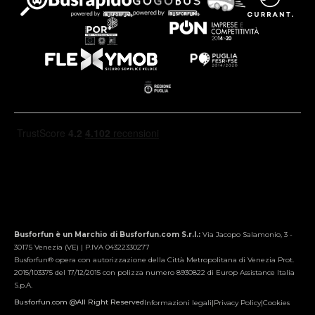
Busforfun è un Marchio di Busforfun.com S.r.l.:
Via Jacopo Salamonio, 3 -
30175 Venezia (VE) | P.IVA 04322330277
Busforfun® opera con autorizzazione della Città Metropolitana di Venezia Prot.
2015/103375 del 17/12/2015 con polizza numero 8930822 di Europ Assistance Italia
S.p.A.
Busforfun.com @All Right Reserved
Informazioni legali
|
Privacy Policy
|
Cookies