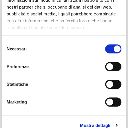
informazioni sul modo in cui utilizza il nostro sito con i
nostri partner che si occupano di analisi dei dati web,
#BusForFun #Blanco
pubblicità e social media, i quali potrebbero combinarle
con altre informazioni che ha fornito loro o che hanno
raccolto dal suo utilizzo dei loro servizi.
Selezione
Necessari
del
consenso
Preferenze
Statistiche
Marketing
Blanco, pseudonimo di Riccardo Fabbriconi, è un
cantante e cantautore italiano nato a Brescia il 10
Mostra dettagli