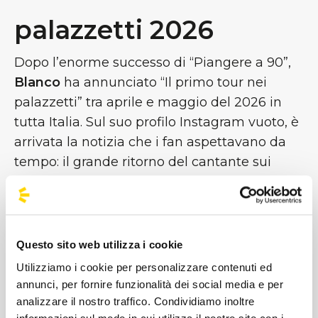
palazzetti 2026
Dopo l’enorme successo di “Piangere a 90”,
Blanco
ha annunciato “Il primo tour nei
palazzetti” tra aprile e maggio del 2026 in
tutta Italia. Sul suo profilo Instagram vuoto, è
arrivata la notizia che i fan aspettavano da
tempo: il grande ritorno del cantante sui
palchi. Adesso è tempo di iniziare a
prepararsi e ascoltare in loop le canzoni da
brividi di Riccardo. Siete pronti a partecipare
ad uno show intenso che unisce l’energia
Questo sito web utilizza i cookie
cruda e la fragilità spietata della sua nuova
Utilizziamo i cookie per personalizzare contenuti ed
fase artistica?! Noi ti aspettiamo a bordo! ;)
annunci, per fornire funzionalità dei social media e per
analizzare il nostro traffico. Condividiamo inoltre