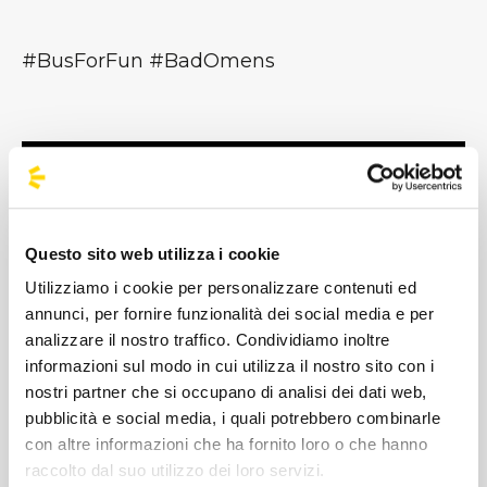
#BusForFun #BadOmens
Questo sito web utilizza i cookie
Utilizziamo i cookie per personalizzare contenuti ed
annunci, per fornire funzionalità dei social media e per
analizzare il nostro traffico. Condividiamo inoltre
informazioni sul modo in cui utilizza il nostro sito con i
nostri partner che si occupano di analisi dei dati web,
pubblicità e social media, i quali potrebbero combinarle
I Bad Omens sono una rock band americana
con altre informazioni che ha fornito loro o che hanno
heavy metal formatasi a Richmond, Virginia,
raccolto dal suo utilizzo dei loro servizi.