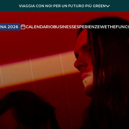
VIAGGIA CON NOI PER UN FUTURO PIÙ GREEN
NA 2026
CALENDARIO
BUSINESS
ESPERIENZE
WETHEFUN
C