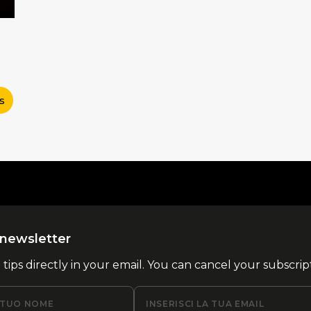
s
la newsletter
l tips directly in your email. You can cancel your subscrip
L TUO NOME
INSERISCI LA TUA EMAIL