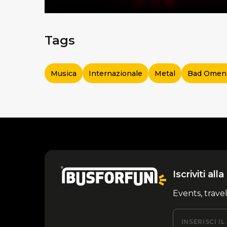
Tags
Musica
Internazionale
Metal
Bad Omen
Iscriviti al
Events, trave
INSERISCI I