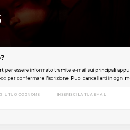
s
o?
lert per essere informato tramite e-mail sui principali appu
nbox per confermare l'iscrizione. Puoi cancellarti in ogni
CI IL TUO COGNOME
INSERISCI LA TUA EMAIL