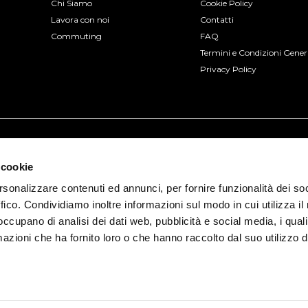
Chi Siamo
Cookie Policy
Lavora con noi
Contatti
Commuting
FAQ
Termini e Condizioni Gener
Privacy Policy
 cookie
rsonalizzare contenuti ed annunci, per fornire funzionalità dei so
ffico. Condividiamo inoltre informazioni sul modo in cui utilizza il 
 occupano di analisi dei dati web, pubblicità e social media, i qual
azioni che ha fornito loro o che hanno raccolto dal suo utilizzo d
io, 3 - 30175 Venezia (VE) | P.IVA 04322330277
ia Prot. 2015/103375 del 17/12/2015 con polizza numero 8930822 di
Busforfun.co