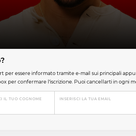
o?
lert per essere informato tramite e-mail sui principali appu
nbox per confermare l'iscrizione. Puoi cancellarti in ogni
CI IL TUO COGNOME
INSERISCI LA TUA EMAIL