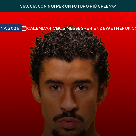
VIAGGIA CON NOI PER UN FUTURO PIÙ GREEN
NA 2026
CALENDARIO
BUSINESS
ESPERIENZE
WETHEFUN
C