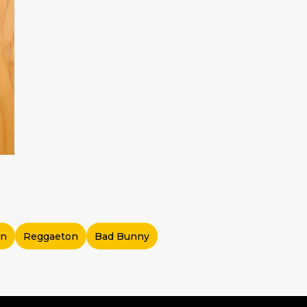
in
Reggaeton
Bad Bunny