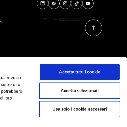
ali
Accetta tutti i cookie
cial media e
nostro sito
Accetta selezionati
i potrebbero
ei loro
Usa solo i cookie necessari
m @All Right Reserved
Informazioni legali
|
Privacy Policy
|
Cookies