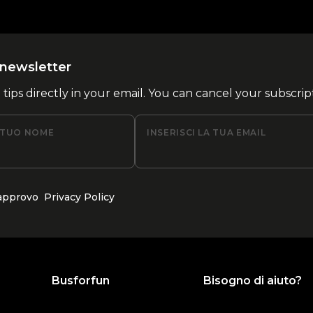
la newsletter
l tips directly in your email. You can cancel your subscrip
L TUO NOME
INSERISCI LA TUA EMAIL
 approvo
Privacy Policy
Busforfun
Bisogno di aiuto?