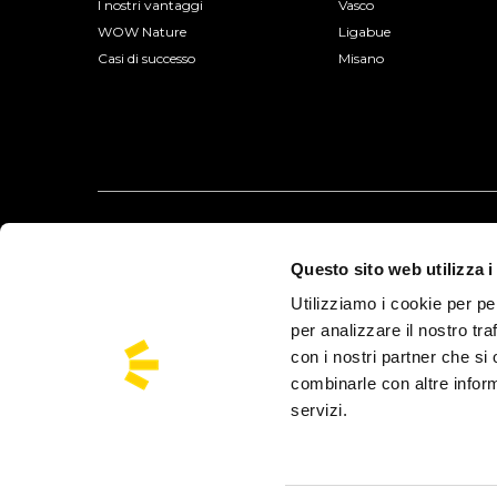
I nostri vantaggi
Vasco
WOW Nature
Ligabue
Casi di successo
Misano
Questo sito web utilizza i
Utilizziamo i cookie per pe
per analizzare il nostro tra
con i nostri partner che si
combinarle con altre inform
servizi.
Busforfun è un Marchio di Busforfun.com S.r.l.:
Via Jacopo Salamon
Busforfun® opera con autorizzazione della Città Metropolitana di Venez
Europ Assistance Italia S.p.A.