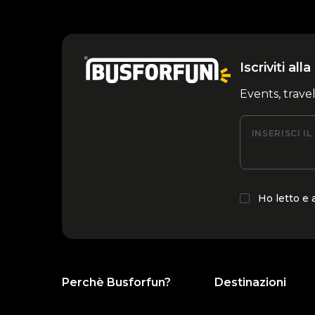
Iscriviti al
Events, trave
INSERISCI I
Ho letto e
Perchè Busforfun?
Destinazioni