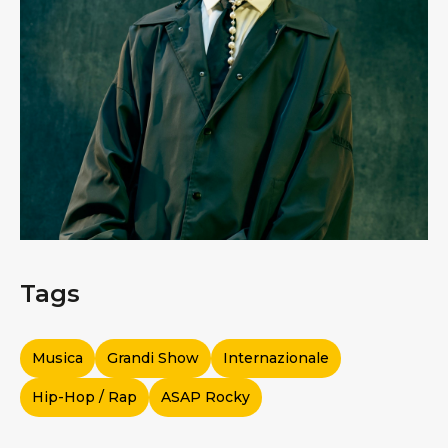
Tags
Musica
Grandi Show
Internazionale
Hip-Hop / Rap
ASAP Rocky