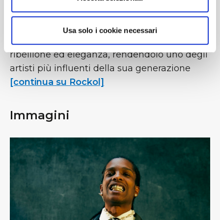
di sé e carismatico, capace di coinvolgere il
pubblico con energia e presenza scenica. La
Usa solo i cookie necessari
sua figura rappresenta un mix di creatività,
ribellione ed eleganza, rendendolo uno degli
artisti più influenti della sua generazione
[continua su Rockol]
Immagini