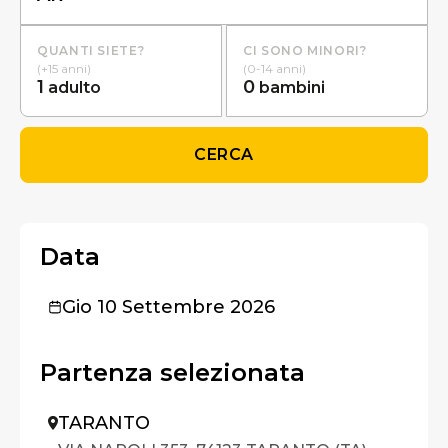
QUANTI SIETE?
CI SONO MINORI?
(+15 anni)
(0-14 anni)
1
0
adulto
bambini
CERCA
Data
Gio 10 Settembre 2026
Partenza selezionata
TARANTO