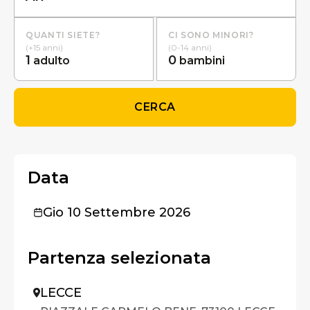
QUANTI SIETE?
CI SONO MINORI?
(+15 anni)
(0-14 anni)
1
0
adulto
bambini
CERCA
Data
Gio 10 Settembre 2026
Partenza selezionata
LECCE