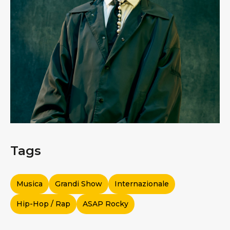
Tags
Musica
Grandi Show
Internazionale
Hip-Hop / Rap
ASAP Rocky