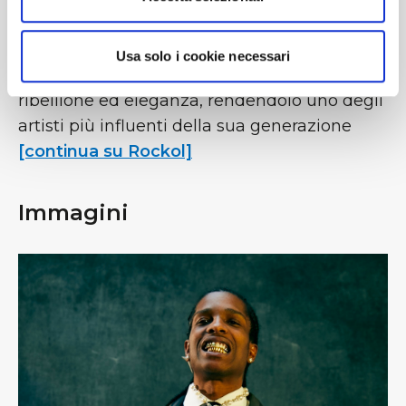
di sé e carismatico, capace di coinvolgere il
pubblico con energia e presenza scenica. La
Usa solo i cookie necessari
sua figura rappresenta un mix di creatività,
ribellione ed eleganza, rendendolo uno degli
artisti più influenti della sua generazione
[continua su Rockol]
Immagini