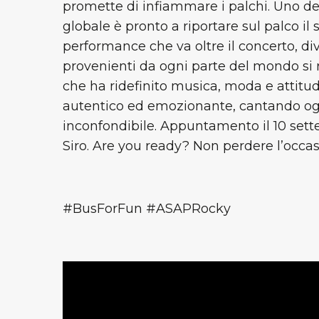
promette di infiammare i palchi. Uno degl
globale è pronto a riportare sul palco il
performance che va oltre il concerto, d
provenienti da ogni parte del mondo si r
che ha ridefinito musica, moda e attitu
autentico ed emozionante, cantando ogn
inconfondibile. Appuntamento il 10 set
Siro. Are you ready? Non perdere l’occas
#BusForFun #ASAPR
ocky