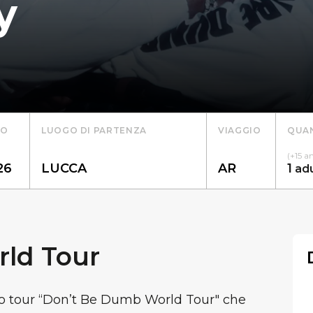
y
TO
LUOGO DI PARTENZA
VIAGGIO
QUAN
(+15 a
1
ad
ld Tour
vo tour “Don’t Be Dumb World Tour" che