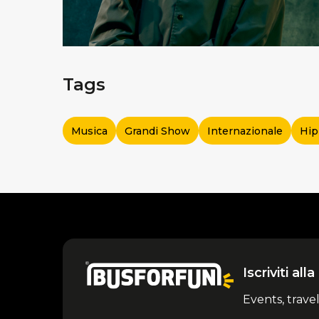
Tags
Musica
Grandi Show
Internazionale
Hip
Iscriviti al
Events, trave