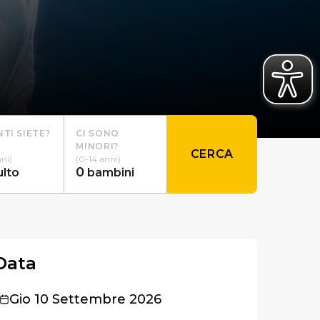
TI SIETE?
CI SONO
MINORI?
CERCA
nni)
(0-14 anni)
0
ulto
bambini
Data
Gio 10 Settembre 2026