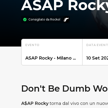
ASAP Rock
Consigliato da
Rockol
EVENTO
DATA EVEN
Don't Be Dumb Wor
A$AP Rocky
torna dal vivo con un nuo