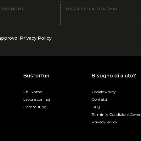
L TUO NOME
INSERISCI LA TUA EMAIL
 approvo
Privacy Policy
Busforfun
Bisogno di aiuto?
Chi Siamo
Cookie Policy
Lavora con noi
Contatti
Commuting
FAQ
Termini e Condizioni Gener
Privacy Policy