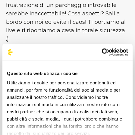
frustrazione di un parcheggio introvabile
sarebbe inaccettabile! Cosa aspetti? Sali a
bordo con noi ed evita il caos! Ti portiamo al
live e ti riportiamo a casa in totale sicurezza
:)
Bus Organizzati per Aespa a Milano:
Viaggia
senza Pensieri!
Zero traffico, zero stress da parcheggio.
Questo sito web utilizza i cookie
Raggiungi la nuova Unipol Dome con i nostri
Utilizziamo i cookie per personalizzare contenuti ed
bus speciali per i concerti!
La soluzione più
annunci, per fornire funzionalità dei social media e per
analizzare il nostro traffico. Condividiamo inoltre
comoda e sicura dedicata a tutti i MY.
informazioni sul modo in cui utilizza il nostro sito con i
Prenota il tuo posto e goditi solo la musica.
nostri partner che si occupano di analisi dei dati web,
pubblicità e social media, i quali potrebbero combinarle
Viaggio Diretto:
Arrivo al parcheggio
con altre informazioni che ha fornito loro o che hanno
ufficiale dell'Arena Santa Giulia e
raccolto dal suo utilizzo dei loro servizi.