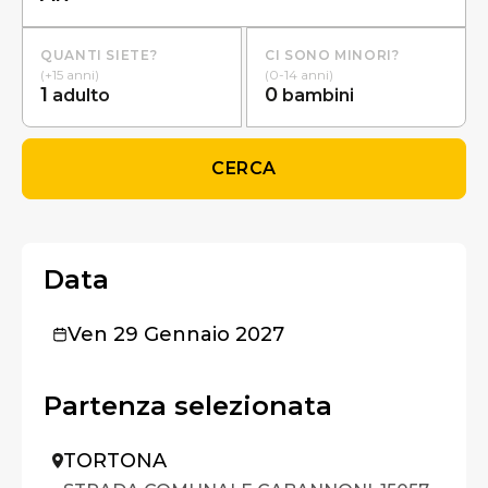
QUANTI SIETE?
CI SONO MINORI?
(+15 anni)
(0-14 anni)
1
0
adulto
bambini
CERCA
Data
Ven 29 Gennaio 2027
Partenza selezionata
TORTONA