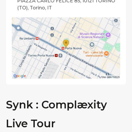
PIAZZA CARLO FELICE 85, 10121 TORINO
(TO), Torino, IT
Synk : Complæxity
Live Tour