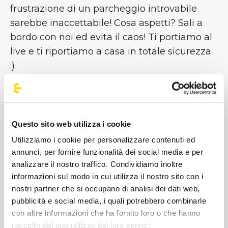
frustrazione di un parcheggio introvabile
sarebbe inaccettabile! Cosa aspetti? Sali a
bordo con noi ed evita il caos! Ti portiamo al
live e ti riportiamo a casa in totale sicurezza
:)
Bus Organizzati per Aespa a Milano:
Viaggia
senza Pensieri!
Zero traffico, zero stress da parcheggio.
Questo sito web utilizza i cookie
Raggiungi la nuova Unipol Dome con i nostri
Utilizziamo i cookie per personalizzare contenuti ed
bus speciali per i concerti!
La soluzione più
annunci, per fornire funzionalità dei social media e per
analizzare il nostro traffico. Condividiamo inoltre
comoda e sicura dedicata a tutti i MY.
informazioni sul modo in cui utilizza il nostro sito con i
Prenota il tuo posto e goditi solo la musica.
nostri partner che si occupano di analisi dei dati web,
pubblicità e social media, i quali potrebbero combinarle
Viaggio Diretto:
Arrivo al parcheggio
con altre informazioni che ha fornito loro o che hanno
ufficiale dell'Arena Santa Giulia e
raccolto dal suo utilizzo dei loro servizi.