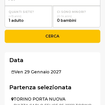
QUANTI SIETE?
CI SONO MINORI?
(+15 anni)
(0-14 anni)
1
0
adulto
bambini
CERCA
Data
Ven 29 Gennaio 2027
Partenza selezionata
TORINO PORTA NUOVA