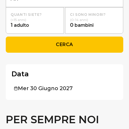
QUANTI SIETE?
CI SONO MINORI?
(+15 anni)
(0-14 anni)
1
0
adulto
bambini
CERCA
Data
Mer 30 Giugno 2027
PER SEMPRE NOI