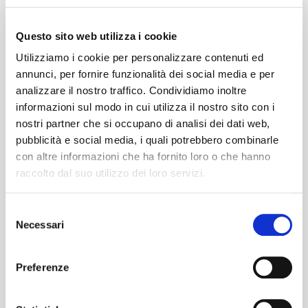
pensiamo noi.
Questo sito web utilizza i cookie
Seleziona la tua città dal menu a tendina,
scegli la data dell'estate 2027 e blocca subito
Utilizziamo i cookie per personalizzare contenuti ed
annunci, per fornire funzionalità dei social media e per
il tuo posto a bordo!
analizzare il nostro traffico. Condividiamo inoltre
informazioni sul modo in cui utilizza il nostro sito con i
nostri partner che si occupano di analisi dei dati web,
pubblicità e social media, i quali potrebbero combinarle
con altre informazioni che ha fornito loro o che hanno
raccolto dal suo utilizzo dei loro servizi.
Selezione
Necessari
del
consenso
Preferenze