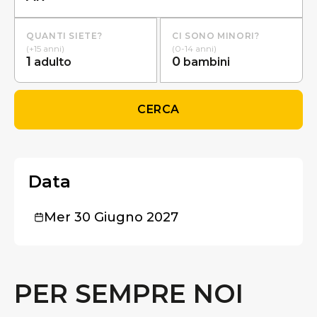
QUANTI SIETE?
CI SONO MINORI?
(+15 anni)
(0-14 anni)
1
0
adulto
bambini
CERCA
Data
Mer 30 Giugno 2027
PER SEMPRE NOI