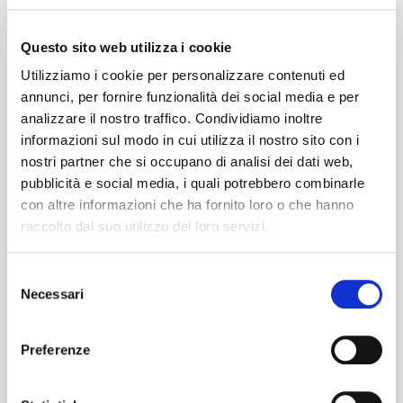
pensiamo noi.
Questo sito web utilizza i cookie
Seleziona la tua città dal menu a tendina,
scegli la data dell'estate 2027 e blocca subito
Utilizziamo i cookie per personalizzare contenuti ed
annunci, per fornire funzionalità dei social media e per
il tuo posto a bordo!
analizzare il nostro traffico. Condividiamo inoltre
informazioni sul modo in cui utilizza il nostro sito con i
nostri partner che si occupano di analisi dei dati web,
pubblicità e social media, i quali potrebbero combinarle
con altre informazioni che ha fornito loro o che hanno
raccolto dal suo utilizzo dei loro servizi.
Selezione
Necessari
del
consenso
Preferenze