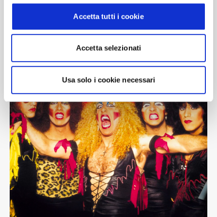
modificare o ritirare il tuo consenso in qualsiasi momento
Accetta tutti i cookie
dalla Dichiarazione sui cookie.
Utilizziamo i cookie per personalizzare contenuti ed
Accetta selezionati
annunci, per fornire funzionalità dei social media e per
analizzare il nostro traffico. Condividiamo inoltre
informazioni sul modo in cui utilizza il nostro sito con i
Usa solo i cookie necessari
nostri partner che si occupano di analisi dei dati web,
pubblicità e social media, i quali potrebbero combinarle
con altre informazioni che ha fornito loro o che hanno
raccolto dal suo utilizzo dei loro servizi.