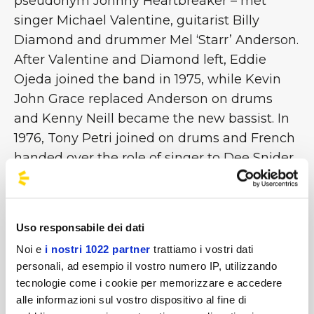
pseudonym Johnny Heartbreaker – met
singer Michael Valentine, guitarist Billy
Diamond and drummer Mel ‘Starr’ Anderson.
After Valentine and Diamond left, Eddie
Ojeda joined the band in 1975, while Kevin
John Grace replaced Anderson on drums
and Kenny Neill became the new bassist. In
1976, Tony Petri joined on drums and French
handed over the role of singer to Dee Snider.
Three years later, the band recorded the
single ‘I'll Never Grow Up Now’ / ‘Under the
Blade’ on their own label, Twisted Sister
Uso responsabile dei dati
Records. After another series of line-up
Noi e
i nostri 1022 partner
trattiamo i vostri dati
changes, Twisted signed with Secret Records
personali, ad esempio il vostro numero IP, utilizzando
and in June 1982 released RUFF CUTS, their
tecnologie come i cookie per memorizzare e accedere
first EP
[continue on Rockol]
alle informazioni sul vostro dispositivo al fine di