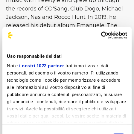
music with freestyle and grew up through
the records of CO'Sang, Club Dogo, Michael
Jackson, Nas and Rocco Hunt. In 2019, he
released his debut album Emanuele. The
album features some collaborations with:
Luchè, Emis Killa, Guè, Lele Blade and MV
Killa. In less than a year, it was certified
Uso responsabile dei dati
platinum. In 2020, Geolier collaborates with
Noi e
i nostri 1022 partner
trattiamo i vostri dati
numerous artists such as: Neves17, Boro Boro,
personali, ad esempio il vostro numero IP, utilizzando
Shablo, Sfera Ebbasta, Gué Pequeno, Anna
tecnologie come i cookie per memorizzare e accedere
Tatangelo, Shiva Lazza. In 2023 he released
alle informazioni sul vostro dispositivo al fine di
his latest work: “Il coraggio dei bambini” [...]
pubblicare annunci e contenuti personalizzati, misurare
gli annunci e i contenuti, ricercare il pubblico e sviluppare
i servizi. Avete la possibilità di scegliere chi utilizza i
Images
vostri dati e per quali scopi. Le vostre scelte in materia di
privacy sono applicabili solo su questa proprietà digitale
in cui avete effettuato le vostre scelte. È possibile
Selezione