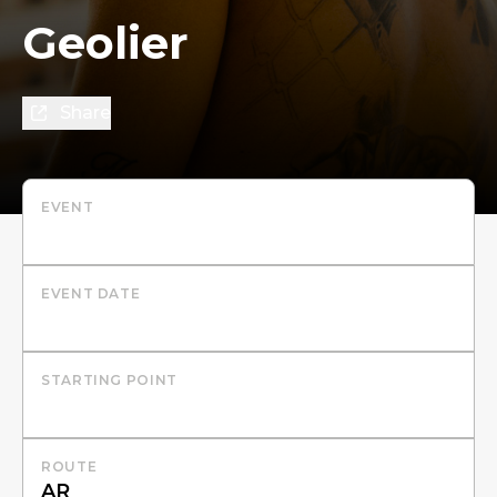
Geolier
Share
EVENT
EVENT DATE
STARTING POINT
ROUTE