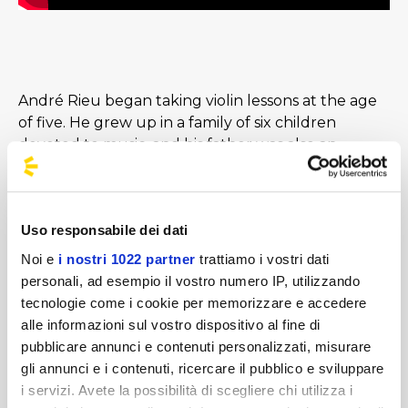
André Rieu began taking violin lessons at the age
of five. He grew up in a family of six children
devoted to music, and his father was also an
orchestra conductor. From an early age, he was
fascinated by the world of orchestras. Between
1968 and 1973, he studied violin at the Royal
Uso responsabile dei dati
Conservatoire in Liège and later at the Maastricht
Conservatoire. Between 1974 and 1977, he
Noi e
i nostri 1022 partner
trattiamo i vostri dati
attended the Music Academy in Brussels [...]
personali, ad esempio il vostro numero IP, utilizzando
tecnologie come i cookie per memorizzare e accedere
alle informazioni sul vostro dispositivo al fine di
Images
pubblicare annunci e contenuti personalizzati, misurare
gli annunci e i contenuti, ricercare il pubblico e sviluppare
i servizi. Avete la possibilità di scegliere chi utilizza i