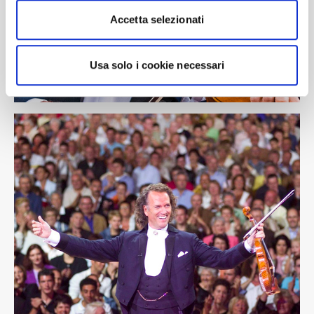
Utilizziamo i cookie per personalizzare contenuti ed
Accetta selezionati
annunci, per fornire funzionalità dei social media e per
analizzare il nostro traffico. Condividiamo inoltre
informazioni sul modo in cui utilizza il nostro sito con i
Usa solo i cookie necessari
nostri partner che si occupano di analisi dei dati web,
pubblicità e social media, i quali potrebbero combinarle
con altre informazioni che ha fornito loro o che hanno
raccolto dal suo utilizzo dei loro servizi.