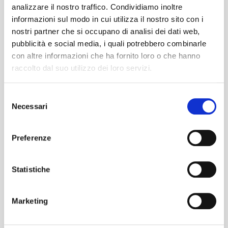
analizzare il nostro traffico. Condividiamo inoltre
informazioni sul modo in cui utilizza il nostro sito con i
nostri partner che si occupano di analisi dei dati web,
pubblicità e social media, i quali potrebbero combinarle
con altre informazioni che ha fornito loro o che hanno
raccolto dal suo utilizzo dei loro servizi.
Sab 20 Settembre 2025
Selezione
🏀 Treviso Basket
Necessari
del
- Pacchetti
consenso
Preferenze
Special
Statistiche
Marketing
Pacchetto Special WeTheFun: ticket
d'ingresso partite Treviso Basket +