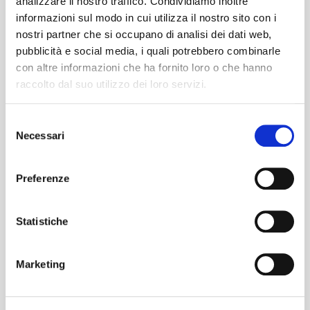
analizzare il nostro traffico. Condividiamo inoltre
informazioni sul modo in cui utilizza il nostro sito con i
nostri partner che si occupano di analisi dei dati web,
pubblicità e social media, i quali potrebbero combinarle
con altre informazioni che ha fornito loro o che hanno
raccolto dal suo utilizzo dei loro servizi.
Gio 9 Luglio 2026 • TORINO CC PORTE DI TORINO
Selezione
Necessari
del
Supplemento
consenso
Ordine
Preferenze
Statistiche
Gestione Ordini: variazione prenotazione
Marketing
[SOLO AUTORIZZATI]
Mostra di più