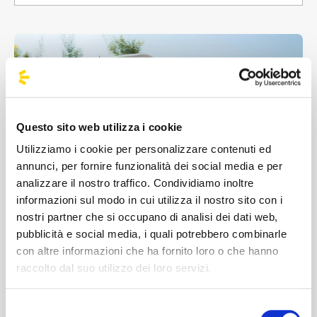
Questo sito web utilizza i cookie
Ven 11 Settembre 2026 • VENEZIA CORNOLDI - SAN
MARCO
Utilizziamo i cookie per personalizzare contenuti ed
annunci, per fornire funzionalità dei social media e per
Supplemento
analizzare il nostro traffico. Condividiamo inoltre
Ordine
informazioni sul modo in cui utilizza il nostro sito con i
nostri partner che si occupano di analisi dei dati web,
pubblicità e social media, i quali potrebbero combinarle
con altre informazioni che ha fornito loro o che hanno
raccolto dal suo utilizzo dei loro servizi.
Gestione Ordini: variazione prenotazione
[SOLO AUTORIZZATI]
Selezione