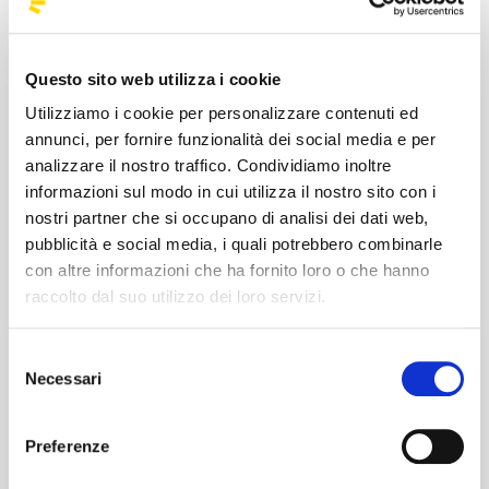
Ti ricordiamo che:
- Dopo aver effettuato l’acquisto riceverai
Questo sito web utilizza i cookie
una
mail con i dati riepilogativi del viaggio e
Utilizziamo i cookie per personalizzare contenuti ed
il tuo biglietto
. Lì troverai tutte le
annunci, per fornire funzionalità dei social media e per
informazioni di cui hai bisogno (fermate e
analizzare il nostro traffico. Condividiamo inoltre
orari) oltre al codice PNR da comunicarci in
informazioni sul modo in cui utilizza il nostro sito con i
nostri partner che si occupano di analisi dei dati web,
caso di problemi con l’ordine.
pubblicità e social media, i quali potrebbero combinarle
- E’ importante avere il biglietto (in
con altre informazioni che ha fornito loro o che hanno
raccolto dal suo utilizzo dei loro servizi.
formato cartaceo o digitale) per mostrarlo al
Tour leader presente sul bus.
La verifica del
Selezione
possesso del biglietto è obbligatoria per
Necessari
del
poter salire sul bus.
consenso
- Riceverai anche un documento allegato
Preferenze
con tutte le informazioni importanti relative