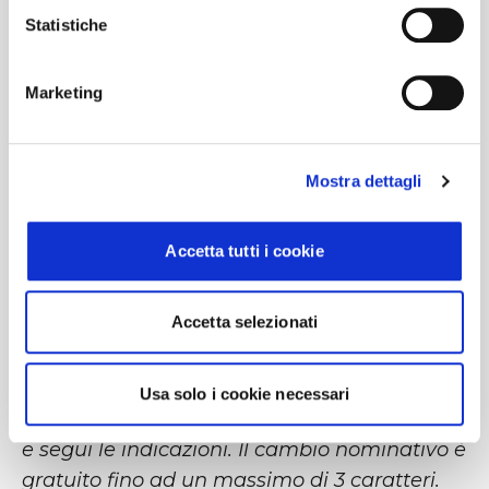
al viaggio in bus
che chiediamo di leggere
Statistiche
con attenzione.
- Per la partenza, è richiesto di
Marketing
presentarsi alla fermata
con 15 min di
anticipo.
Mostra dettagli
NB: Ricordiamo a tutti che l'eventuale
Accetta tutti i cookie
richiesta di mofidica ordine sarà soggetta ad
un pagamento aggiuntivo pari a 5€.
Accetta selezionati
Per effettuare un CAMBIO NOMINATIVO,
clicca sull'omino di login in alto a dx, vai su
Usa solo i cookie necessari
"gestisci prenotazione", inserisci email e PNR
e segui le indicazioni. Il cambio nominativo è
gratuito fino ad un massimo di 3 caratteri.