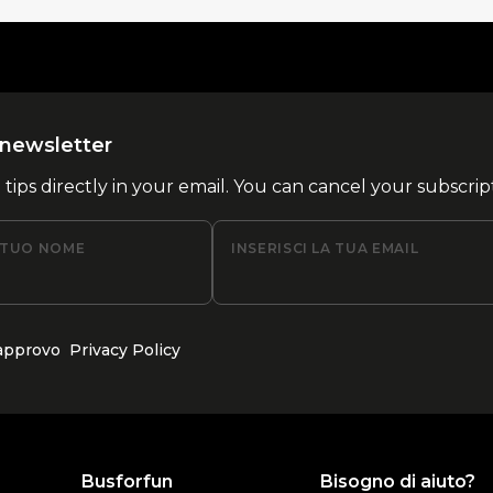
la newsletter
l tips directly in your email. You can cancel your subscrip
L TUO NOME
INSERISCI LA TUA EMAIL
 approvo
Privacy Policy
Busforfun
Bisogno di aiuto?