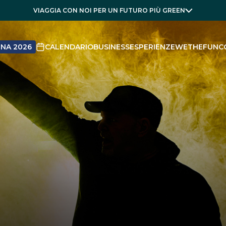
VIAGGIA CON NOI PER UN FUTURO PIÙ GREEN
NA 2026
CALENDARIO
BUSINESS
ESPERIENZE
WETHEFUN
C