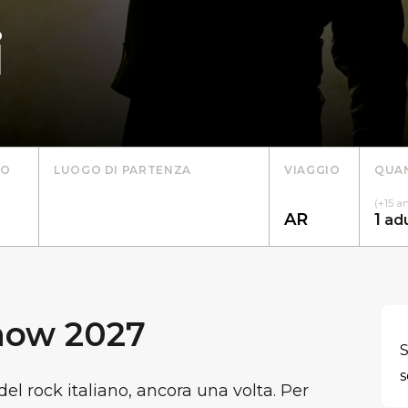
i
TO
LUOGO DI PARTENZA
VIAGGIO
QUAN
(+15 a
1
ad
how 2027
S
s
del rock italiano, ancora una volta. Per