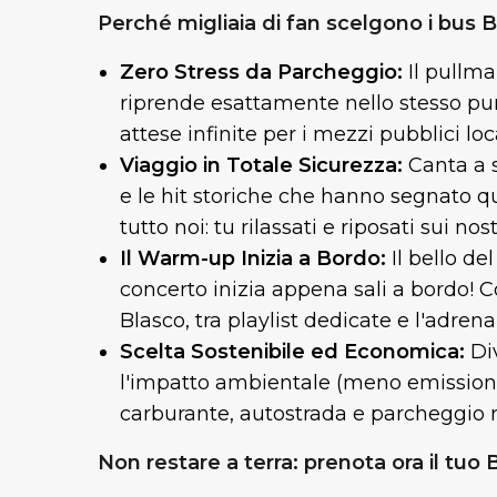
Perché migliaia di fan scelgono i bus 
Zero Stress da Parcheggio:
Il pullman
riprende esattamente nello stesso pun
attese infinite per i mezzi pubblici loc
Viaggio in Totale Sicurezza:
Canta a 
e le hit storiche che hanno segnato q
tutto noi: tu rilassati e riposati sui nost
Il Warm-up Inizia a Bordo:
Il bello de
concerto inizia appena sali a bordo! Co
Blasco, tra playlist dedicate e l'adre
Scelta Sostenibile ed Economica:
Div
l'impatto ambientale (meno emissioni 
carburante, autostrada e parcheggio ri
Non restare a terra: prenota ora il tuo