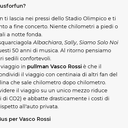
Busforfun?
 ti lascia nei pressi dello Stadio Olimpico e ti
to a fine concerto. Niente chilometri a piedi o
ali a notte fonda.
squarciagola
Albachiara
,
Sally
,
Siamo Solo Noi
uesti 50 anni di musica. Al ritorno pensiamo
ri sedili confortevoli.
l viaggio in
pullman Vasco Rossi
è che il
ndividi il viaggio con centinaia di altri fan del
nalina che sale chilometro dopo chilometro.
idere il viaggio su un unico mezzo riduce
di CO2) e abbatte drasticamente i costi di
spetto all'auto privata.
 Bus per Vasco Rossi