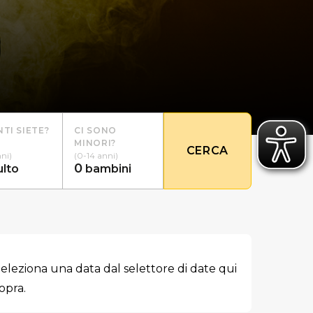
TI SIETE?
CI SONO
MINORI?
CERCA
nni)
(0-14 anni)
0
ulto
bambini
eleziona una data dal selettore di date qui
opra.