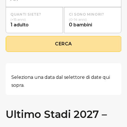
QUANTI SIETE?
CI SONO MINORI?
(+15 anni)
(0-14 anni)
1
0
adulto
bambini
CERCA
Seleziona una data dal selettore di date qui
sopra.
Ultimo Stadi 2027 –