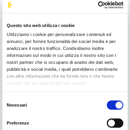
#BusForFun #Ultimo #LaFavolaPerSempre
Questo sito web utilizza i cookie
Utilizziamo i cookie per personalizzare contenuti ed
annunci, per fornire funzionalità dei social media e per
analizzare il nostro traffico. Condividiamo inoltre
informazioni sul modo in cui utilizza il nostro sito con i
Niccolò Moriconi, in arte Ultimo, nasce a Roma il
nostri partner che si occupano di analisi dei dati web,
27/01/96. Debutta nel 2017 con l'album Pianeti. Nel
pubblicità e social media, i quali potrebbero combinarle
2018 vince Sanremo Giovani con Il ballo delle
con altre informazioni che ha fornito loro o che hanno
incertezze ed esce il secondo album Peter Pan.
raccolto dal suo utilizzo dei loro servizi.
Nel 2019 pubblica il terzo disco Colpa delle favole
e il 4 luglio si esibisce allo Stadio Olimpico di Roma
Selezione
con La Favola. Nel 2019 Ultimo è l'artista più
Necessari
del
ascoltato in Italia su Spotify e Apple Music. Nel 2021
consenso
esce il quarto album Solo, autoprodotto dalla sua
etichetta Ultimo Records. Dopo aver collaborato
Preferenze
con Ed Sheeran nel brano 2step, a giugno 2022