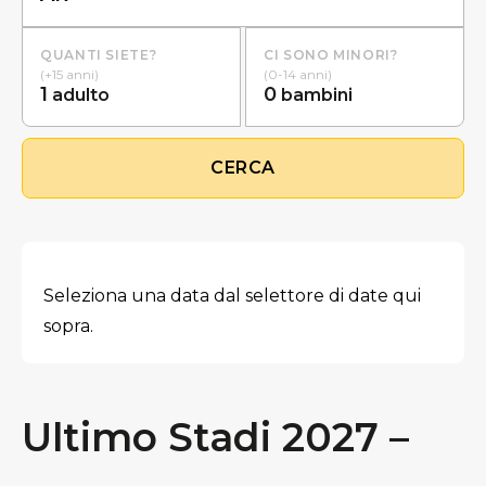
QUANTI SIETE?
CI SONO MINORI?
(+15 anni)
(0-14 anni)
1
0
adulto
bambini
CERCA
Seleziona una data dal selettore di date qui
sopra.
Ultimo Stadi 2027 –