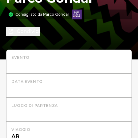
Consigliato da
Parco Gondar
Condividi
EVENTO
DATA EVENTO
LUOGO DI PARTENZA
VIAGGIO