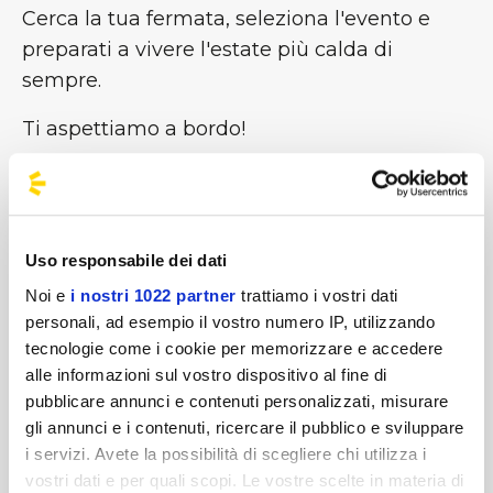
Cerca la tua fermata, seleziona l'evento e
preparati a vivere l'estate più calda di
sempre.
Ti aspettiamo a bordo!
Non trovi il tuo viaggio?
Compila il modulo per richiederlo
-->
Link al modulo
Uso responsabile dei dati
#BusForFun #ParcoGondar
Noi e
i nostri 1022 partner
trattiamo i vostri dati
personali, ad esempio il vostro numero IP, utilizzando
tecnologie come i cookie per memorizzare e accedere
alle informazioni sul vostro dispositivo al fine di
pubblicare annunci e contenuti personalizzati, misurare
gli annunci e i contenuti, ricercare il pubblico e sviluppare
i servizi. Avete la possibilità di scegliere chi utilizza i
vostri dati e per quali scopi. Le vostre scelte in materia di