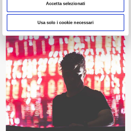
Utilizziamo i cookie per personalizzare contenuti ed
Accetta selezionati
annunci, per fornire funzionalità dei social media e per
analizzare il nostro traffico. Condividiamo inoltre
informazioni sul modo in cui utilizza il nostro sito con i
Usa solo i cookie necessari
nostri partner che si occupano di analisi dei dati web,
pubblicità e social media, i quali potrebbero combinarle
con altre informazioni che ha fornito loro o che hanno
raccolto dal suo utilizzo dei loro servizi.