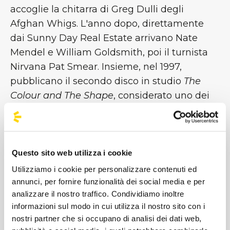
accoglie la chitarra di Greg Dulli degli
Afghan Whigs. L'anno dopo, direttamente
dai Sunny Day Real Estate arrivano Nate
Mendel e William Goldsmith, poi il turnista
Nirvana Pat Smear. Insieme, nel 1997,
pubblicano il secondo disco in studio
The
Colour and The Shape
, considerato uno dei
migliori lavori di sempre; seguono vari cambi
di formazione e grandi successi come
One
By One
del 2002 e
In Your Honor
del 2005
fino all'ultimo lavoro in studio
Concrete and
Questo sito web utilizza i cookie
Gold
[...]
Utilizziamo i cookie per personalizzare contenuti ed
annunci, per fornire funzionalità dei social media e per
analizzare il nostro traffico. Condividiamo inoltre
Immagini
informazioni sul modo in cui utilizza il nostro sito con i
nostri partner che si occupano di analisi dei dati web,