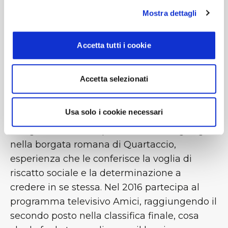
Mostra dettagli
Accetta tutti i cookie
Accetta selezionati
Elodie Di Patrizi, nota semplicemente come
Usa solo i cookie necessari
Elodie, nata a Roma nel 1990, cresce ai
margini della metropoli e lontano dagli agi,
nella borgata romana di Quartaccio,
esperienza che le conferisce la voglia di
riscatto sociale e la determinazione a
credere in se stessa. Nel 2016 partecipa al
programma televisivo Amici, raggiungendo il
secondo posto nella classifica finale, cosa