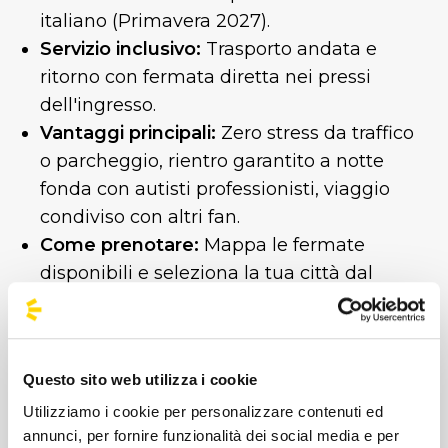
italiano (Primavera 2027).
Servizio inclusivo:
Trasporto andata e
ritorno con fermata diretta nei pressi
dell'ingresso.
Vantaggi principali:
Zero stress da traffico
o parcheggio, rientro garantito a notte
fonda con autisti professionisti, viaggio
condiviso con altri fan.
Come prenotare:
Mappa le fermate
disponibili e seleziona la tua città dal
menu a tendina.
Vivi l’esperienza pop dell'anno senza
pensieri sul trasporto. Cerca la fermata più
Questo sito web utilizza i cookie
vicina alla tua città e prenota subito il tuo
Utilizziamo i cookie per personalizzare contenuti ed
posto a bordo!
Ti aspettiamo a bordo.
annunci, per fornire funzionalità dei social media e per