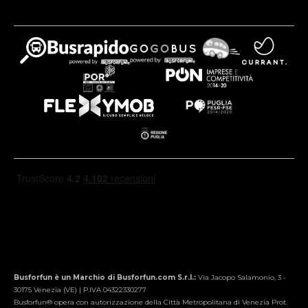
Busforfun è un Marchio di Busforfun.com S.r.l.:
Via Jacopo Salamonio, 3 -
30175 Venezia (VE) | P.IVA 04322330277
Busforfun® opera con autorizzazione della Città Metropolitana di Venezia Prot.