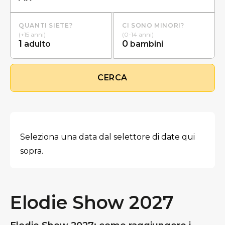
QUANTI SIETE?
CI SONO MINORI?
(+15 anni)
(0-14 anni)
1
0
adulto
bambini
CERCA
Seleziona una data dal selettore di date qui
sopra.
Elodie Show 2027